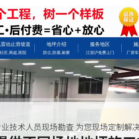
无震动止滑坡道
地坪介绍
服务地区
施
社区,商超,医院
防尘,防腐,耐磨
江浙沪免费上门
厂房车