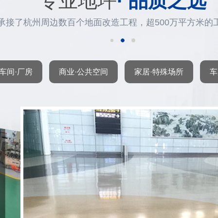
专业地坪
· 品质之选
承接了杭州周边数百个地面改造工程，超500万平方米的
车间·厂房
商业·公共空间
家居·特殊场所
车