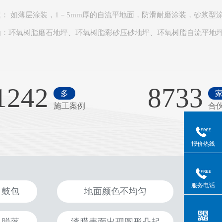
案
： 如薄层涂装，1－5mm厚的自流平地面，防滑耐磨涂装，砂浆型
为：环氧树脂磨石地坪、环氧树脂彩砂压砂地坪、环氧树脂自流平地
1242
8733
多
施工案例
合
报价热线
服务电话
、鼓包
地面颜色不均匀