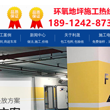
工案例
新闻中心
关于利晟
施工
间,商超车库
做法,施工,价格
包工包料,包验收
免费做样，