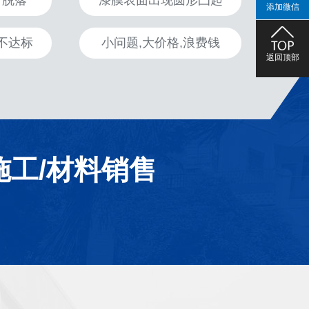
、脱落
漆膜表面出现圆形凸起
添加微信
不达标
小问题,大价格,浪费钱
返回顶部
施工/材料销售