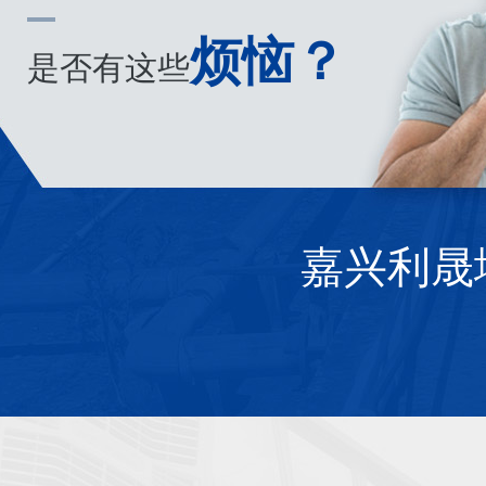
烦恼？
是否有这些
嘉兴利晟