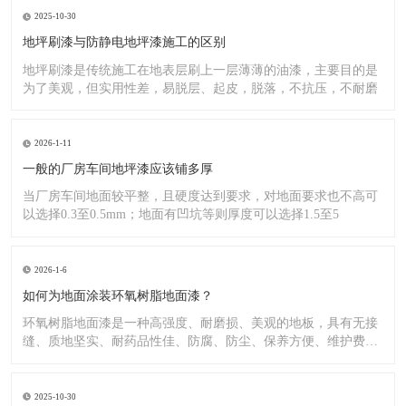
2025-10-30
地坪刷漆与防静电地坪漆施工的区别
地坪刷漆是传统施工在地表层刷上一层薄薄的油漆，主要目的是
为了美观，但实用性差，易脱层、起皮，脱落，不抗压，不耐磨
2026-1-11
一般的厂房车间地坪漆应该铺多厚
当厂房车间地面较平整，且硬度达到要求，对地面要求也不高可
以选择0.3至0.5mm；地面有凹坑等则厚度可以选择1.5至5
2026-1-6
如何为地面涂装环氧树脂地面漆？
环氧树脂地面漆是一种高强度、耐磨损、美观的地板，具有无接
缝、质地坚实、耐药品性佳、防腐、防尘、保养方便、维护费用
低廉等
2025-10-30