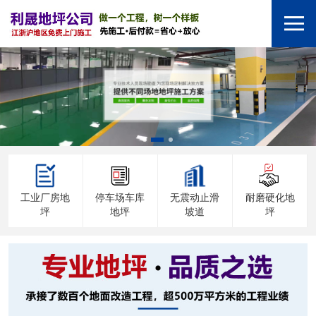
工业厂房地
停车场车库
无震动止滑
耐磨硬化地
坪
地坪
坡道
坪