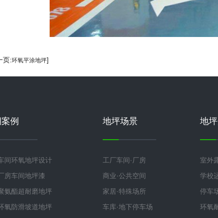
一页:
]
环氧平涂地坪
期案例
地坪场景
地坪
车间环氧地坪设计
工厂车间·厂房
室外
厂房车间地坪漆
商业·公共空间
学校
聚氨酯超耐磨地坪
家居·特殊场所
停车
环氧防滑坡道地坪
车库·地下停车场
环氧