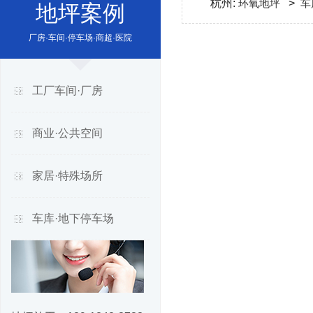
杭州:
环氧地坪
>
车
地坪案例
厂房·车间·停车场·商超·医院
工厂车间·厂房
商业·公共空间
家居·特殊场所
车库·地下停车场