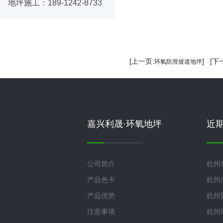
地坪施工：
189-1242-8733
[上一页:
] [下
环氧防滑坡道地坪
嘉兴利晟·环氧地坪
近
公司简介
杭州
产品色卡
杭州
产品优势
杭州
注意事项
杭州