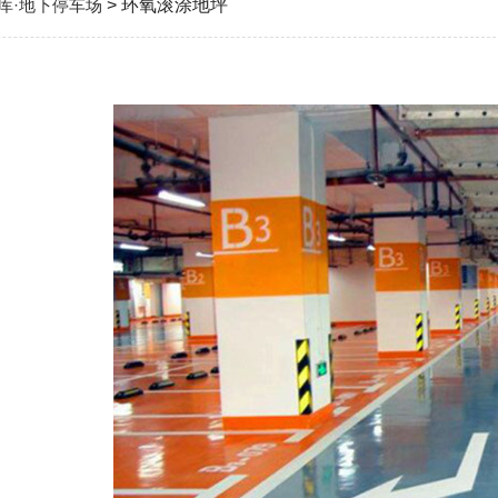
库·地下停车场
> 环氧滚涂地坪