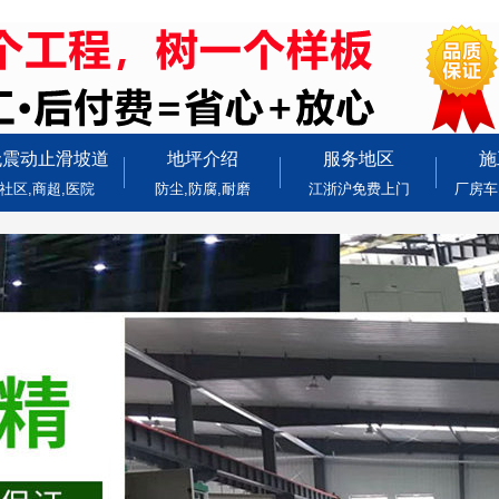
无震动止滑坡道
地坪介绍
服务地区
施
社区,商超,医院
防尘,防腐,耐磨
江浙沪免费上门
厂房车