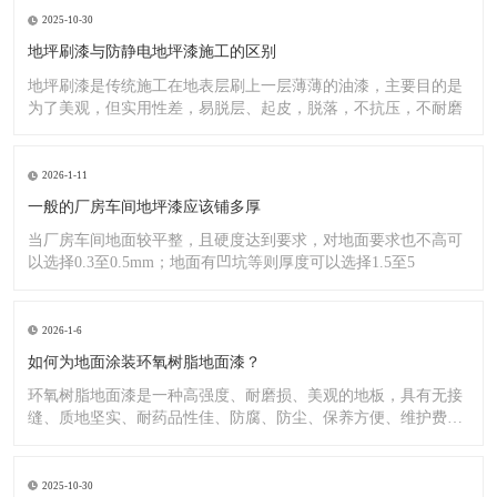
2025-10-30
地坪刷漆与防静电地坪漆施工的区别
地坪刷漆是传统施工在地表层刷上一层薄薄的油漆，主要目的是
为了美观，但实用性差，易脱层、起皮，脱落，不抗压，不耐磨
2026-1-11
一般的厂房车间地坪漆应该铺多厚
当厂房车间地面较平整，且硬度达到要求，对地面要求也不高可
以选择0.3至0.5mm；地面有凹坑等则厚度可以选择1.5至5
2026-1-6
如何为地面涂装环氧树脂地面漆？
环氧树脂地面漆是一种高强度、耐磨损、美观的地板，具有无接
缝、质地坚实、耐药品性佳、防腐、防尘、保养方便、维护费用
低廉等
2025-10-30