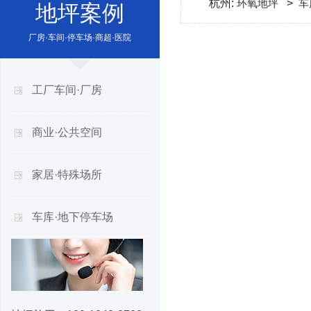
杭州:
环氧地坪
>
车
地坪案例
厂房·车间·停车场·商超·医院
工厂车间·厂房
商业·公共空间
家居·特殊场所
车库·地下停车场