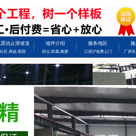
无震动止滑坡道
地坪介绍
服务地区
施
社区,商超,医院
防尘,防腐,耐磨
江浙沪免费上门
厂房车