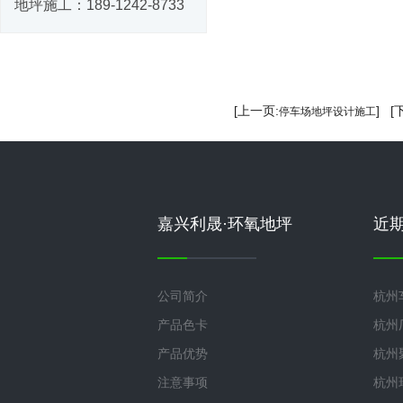
地坪施工：
189-1242-8733
[上一页:
] [
停车场地坪设计施工
嘉兴利晟·环氧地坪
近
公司简介
杭州
产品色卡
杭州
产品优势
杭州
注意事项
杭州