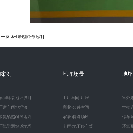
下一页:
]
水性聚氨酯砂浆地坪
期案例
地坪场景
地坪
车间环氧地坪设计
工厂车间·厂房
室外
厂房车间地坪漆
商业·公共空间
学校
聚氨酯超耐磨地坪
家居·特殊场所
停车
环氧防滑坡道地坪
车库·地下停车场
环氧