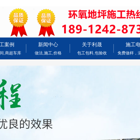
工案例
新闻中心
关于利晟
施工
间,商超车库
做法,施工,价格
包工包料,包验收
免费做样，