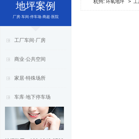
杭州:
环氧地坪
>
工
地坪案例
厂房·车间·停车场·商超·医院
工厂车间·厂房
商业·公共空间
家居·特殊场所
车库·地下停车场