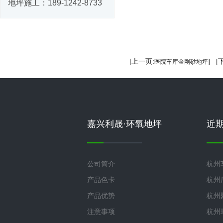
地坪施工：
189-1242-8733
[上一页:
] [
医院车库金刚砂地坪
嘉兴利晟·环氧地坪
近
公司简介
杭州
产品色卡
杭州
产品优势
杭州
注意事项
杭州