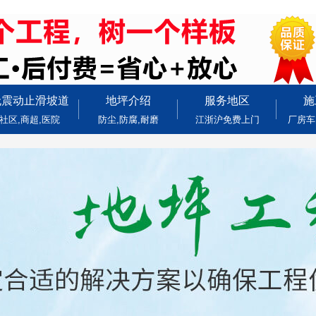
无震动止滑坡道
地坪介绍
服务地区
施
社区,商超,医院
防尘,防腐,耐磨
江浙沪免费上门
厂房车