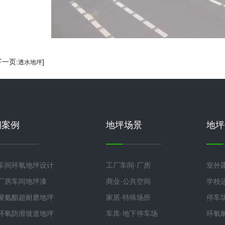
下一页:
]
透水地坪
期案例
地坪场景
地坪
车间环氧地坪设计
工厂车间·厂房
室外
厂房车间地坪漆
商业·公共空间
学校
聚氨酯超耐磨地坪
家居·特殊场所
停车
环氧防滑坡道地坪
车库·地下停车场
环氧