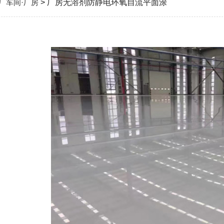
厂车间·厂房
> 厂房无溶剂防静电环氧自流平面涂