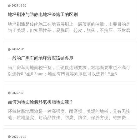
2025-10-30
地坪刷漆与防静电地坪漆施工的区别
地坪刷漆是传统施工在地表层刷上一层薄薄的油漆，主要目的是
为了美观，但实用性差，易脱层、起皮，脱落，不抗压，不耐磨
2026-1-11
一般的厂房车间地坪漆应该铺多厚
当厂房车间地面较平整，且硬度达到要求，对地面要求也不高可
以选择0.3至0.5mm；地面有凹坑等则厚度可以选择1.5至5
2026-1-6
如何为地面涂装环氧树脂地面漆？
环氧树脂地面漆是一种高强度、耐磨损、美观的地板，具有无接
缝、质地坚实、耐药品性佳、防腐、防尘、保养方便、维护费用
低廉等
2025-10-30