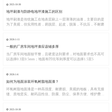
2025-10-30
地坪刷漆与防静电地坪漆施工的区别
地坪刷漆是传统施工在地表层刷上一层薄薄的油漆，主要目的是
为了美观，但实用性差，易脱层、起皮，脱落，不抗压，不耐磨
2026-1-11
一般的厂房车间地坪漆应该铺多厚
当厂房车间地面较平整，且硬度达到要求，对地面要求也不高可
以选择0.3至0.5mm；地面有凹坑等则厚度可以选择1.5至5
2026-1-6
如何为地面涂装环氧树脂地面漆？
环氧树脂地面漆是一种高强度、耐磨损、美观的地板，具有无接
缝、质地坚实、耐药品性佳、防腐、防尘、保养方便、维护费用
低廉等
2025-10-30