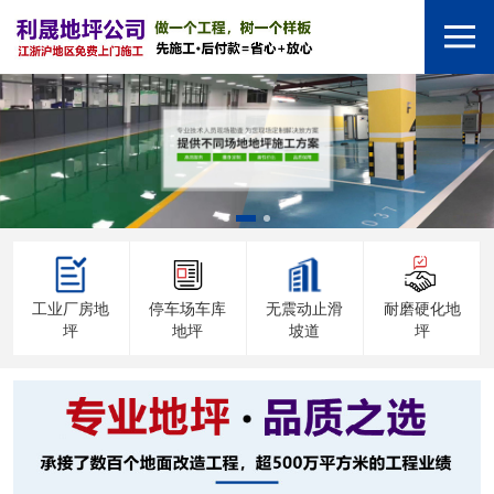
工业厂房地
停车场车库
无震动止滑
耐磨硬化地
坪
地坪
坡道
坪