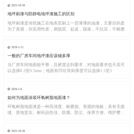
2025-10-30
地坪刷漆与防静电地坪漆施工的区别
地坪刷漆是传统施工在地表层刷上一层薄薄的油漆，主要目的是
为了美观，但实用性差，易脱层、起皮，脱落，不抗压，不耐磨
2026-1-11
一般的厂房车间地坪漆应该铺多厚
当厂房车间地面较平整，且硬度达到要求，对地面要求也不高可
以选择0.3至0.5mm；地面有凹坑等则厚度可以选择1.5至5
2026-1-6
如何为地面涂装环氧树脂地面漆？
环氧树脂地面漆是一种高强度、耐磨损、美观的地板，具有无接
缝、质地坚实、耐药品性佳、防腐、防尘、保养方便、维护费用
低廉等
2025-10-30