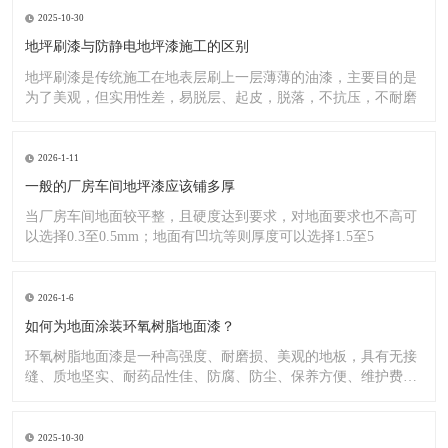
2025-10-30
地坪刷漆与防静电地坪漆施工的区别
地坪刷漆是传统施工在地表层刷上一层薄薄的油漆，主要目的是
为了美观，但实用性差，易脱层、起皮，脱落，不抗压，不耐磨
2026-1-11
一般的厂房车间地坪漆应该铺多厚
当厂房车间地面较平整，且硬度达到要求，对地面要求也不高可
以选择0.3至0.5mm；地面有凹坑等则厚度可以选择1.5至5
2026-1-6
如何为地面涂装环氧树脂地面漆？
环氧树脂地面漆是一种高强度、耐磨损、美观的地板，具有无接
缝、质地坚实、耐药品性佳、防腐、防尘、保养方便、维护费用
低廉等
2025-10-30