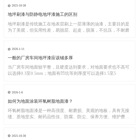
2025-10-30
地坪刷漆与防静电地坪漆施工的区别
地坪刷漆是传统施工在地表层刷上一层薄薄的油漆，主要目的是
为了美观，但实用性差，易脱层、起皮，脱落，不抗压，不耐磨
2026-1-11
一般的厂房车间地坪漆应该铺多厚
当厂房车间地面较平整，且硬度达到要求，对地面要求也不高可
以选择0.3至0.5mm；地面有凹坑等则厚度可以选择1.5至5
2026-1-6
如何为地面涂装环氧树脂地面漆？
环氧树脂地面漆是一种高强度、耐磨损、美观的地板，具有无接
缝、质地坚实、耐药品性佳、防腐、防尘、保养方便、维护费用
低廉等
2025-10-30